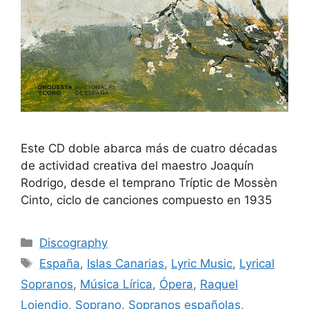
Este CD doble abarca más de cuatro décadas
de actividad creativa del maestro Joaquín
Rodrigo, desde el temprano Tríptic de Mossèn
Cinto, ciclo de canciones compuesto en 1935
Discography
España
,
Islas Canarias
,
Lyric Music
,
Lyrical
Sopranos
,
Música Lírica
,
Ópera
,
Raquel
Lojendio
,
Soprano
,
Sopranos españolas
,