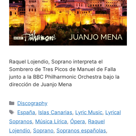
Raquel Lojendio, Soprano interpreta el
Sombrero de Tres Picos de Manuel de Falla
junto a la BBC Philharmonic Orchestra bajo la
dirección de Juanjo Mena
Discography
España
,
Islas Canarias
,
Lyric Music
,
Lyrical
Sopranos
,
Música Lírica
,
Ópera
,
Raquel
Lojendio
,
Soprano
,
Sopranos españolas
,