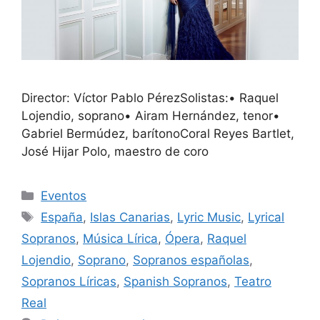
Director: Víctor Pablo PérezSolistas:• Raquel
Lojendio, soprano• Airam Hernández, tenor•
Gabriel Bermúdez, barítonoCoral Reyes Bartlet,
José Hijar Polo, maestro de coro
Eventos
España
,
Islas Canarias
,
Lyric Music
,
Lyrical
Sopranos
,
Música Lírica
,
Ópera
,
Raquel
Lojendio
,
Soprano
,
Sopranos españolas
,
Sopranos Líricas
,
Spanish Sopranos
,
Teatro
Real