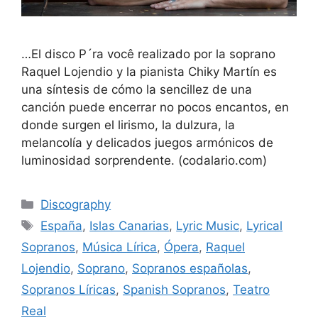
…El disco P´ra você realizado por la soprano
Raquel Lojendio y la pianista Chiky Martín es
una síntesis de cómo la sencillez de una
canción puede encerrar no pocos encantos, en
donde surgen el lirismo, la dulzura, la
melancolía y delicados juegos armónicos de
luminosidad sorprendente. (codalario.com)
Discography
España
,
Islas Canarias
,
Lyric Music
,
Lyrical
Sopranos
,
Música Lírica
,
Ópera
,
Raquel
Lojendio
,
Soprano
,
Sopranos españolas
,
Sopranos Líricas
,
Spanish Sopranos
,
Teatro
Real