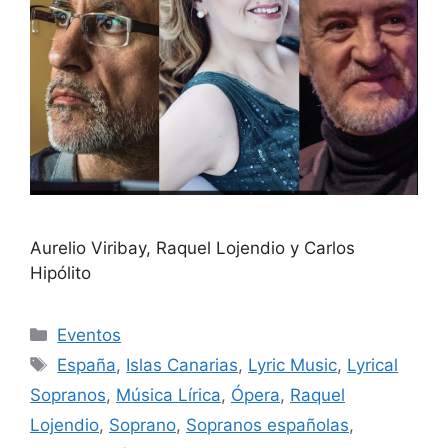
Aurelio Viribay, Raquel Lojendio y Carlos
Hipólito
Eventos
España
,
Islas Canarias
,
Lyric Music
,
Lyrical
Sopranos
,
Música Lírica
,
Ópera
,
Raquel
Lojendio
,
Soprano
,
Sopranos españolas
,