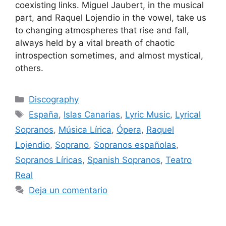
coexisting links. Miguel Jaubert, in the musical
part, and Raquel Lojendio in the vowel, take us
to changing atmospheres that rise and fall,
always held by a vital breath of chaotic
introspection sometimes, and almost mystical,
others.
Discography
España
,
Islas Canarias
,
Lyric Music
,
Lyrical
Sopranos
,
Música Lírica
,
Ópera
,
Raquel
Lojendio
,
Soprano
,
Sopranos españolas
,
Sopranos Líricas
,
Spanish Sopranos
,
Teatro
Real
Deja un comentario