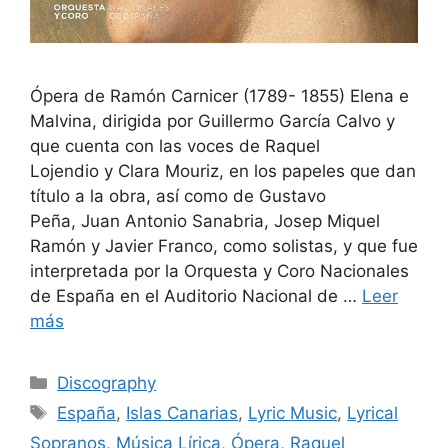
Ópera de Ramón Carnicer (1789​- 1855) Elena e
Malvina, dirigida por Guillermo García Calvo y
que cuenta con las voces de Raquel
Lojendio y Clara Mouriz, en los papeles que dan
título a la obra, así como de Gustavo
Peña, Juan Antonio Sanabria, Josep Miquel
Ramón y Javier Franco, como solistas, y que fue
interpretada por la Orquesta y Coro Nacionales
de España en el Auditorio Nacional de …
Leer
más
Discography
España
,
Islas Canarias
,
Lyric Music
,
Lyrical
Sopranos
,
Música Lírica
,
Ópera
,
Raquel