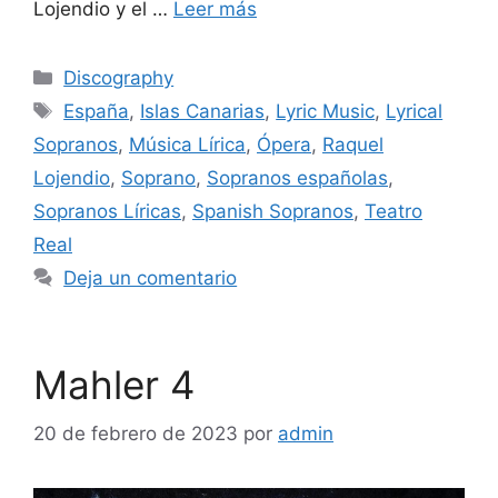
Lojendio y el …
Leer más
Discography
España
,
Islas Canarias
,
Lyric Music
,
Lyrical
Sopranos
,
Música Lírica
,
Ópera
,
Raquel
Lojendio
,
Soprano
,
Sopranos españolas
,
Sopranos Líricas
,
Spanish Sopranos
,
Teatro
Real
Deja un comentario
Mahler 4
20 de febrero de 2023
por
admin