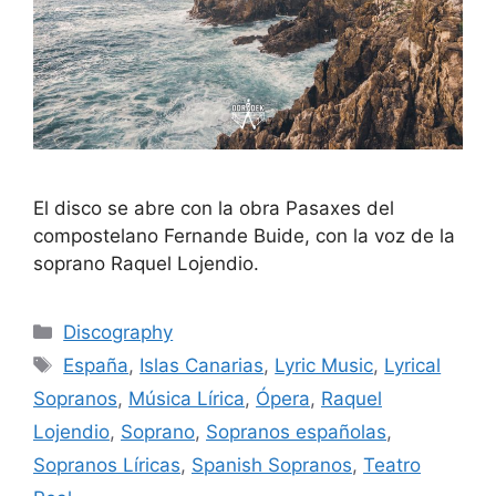
El disco se abre con la obra Pasaxes del
compostelano Fernande Buide, con la voz de la
soprano Raquel Lojendio.
Discography
España
,
Islas Canarias
,
Lyric Music
,
Lyrical
Sopranos
,
Música Lírica
,
Ópera
,
Raquel
Lojendio
,
Soprano
,
Sopranos españolas
,
Sopranos Líricas
,
Spanish Sopranos
,
Teatro