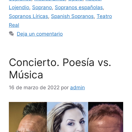
Lojendio
,
Soprano
,
Sopranos españolas
,
Sopranos Líricas
,
Spanish Sopranos
,
Teatro
Real
Deja un comentario
Concierto. Poesía vs.
Música
16 de marzo de 2022
por
admin