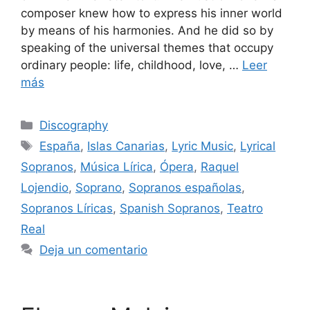
composer knew how to express his inner world
by means of his harmonies. And he did so by
speaking of the universal themes that occupy
ordinary people: life, childhood, love, …
Leer
más
Discography
España
,
Islas Canarias
,
Lyric Music
,
Lyrical
Sopranos
,
Música Lírica
,
Ópera
,
Raquel
Lojendio
,
Soprano
,
Sopranos españolas
,
Sopranos Líricas
,
Spanish Sopranos
,
Teatro
Real
Deja un comentario