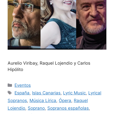
Aurelio Viribay, Raquel Lojendio y Carlos
Hipólito
Eventos
España
,
Islas Canarias
,
Lyric Music
,
Lyrical
Sopranos
,
Música Lírica
,
Ópera
,
Raquel
Lojendio
,
Soprano
,
Sopranos españolas
,