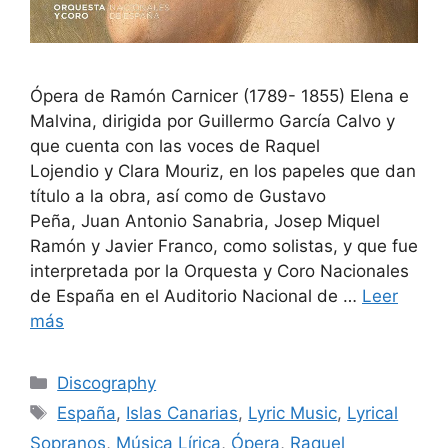
Ópera de Ramón Carnicer (1789​- 1855) Elena e
Malvina, dirigida por Guillermo García Calvo y
que cuenta con las voces de Raquel
Lojendio y Clara Mouriz, en los papeles que dan
título a la obra, así como de Gustavo
Peña, Juan Antonio Sanabria, Josep Miquel
Ramón y Javier Franco, como solistas, y que fue
interpretada por la Orquesta y Coro Nacionales
de España en el Auditorio Nacional de …
Leer
más
Discography
España
,
Islas Canarias
,
Lyric Music
,
Lyrical
Sopranos
,
Música Lírica
,
Ópera
,
Raquel