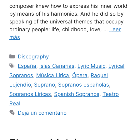
composer knew how to express his inner world
by means of his harmonies. And he did so by
speaking of the universal themes that occupy
ordinary people: life, childhood, love, …
Leer
más
Discography
España
,
Islas Canarias
,
Lyric Music
,
Lyrical
Sopranos
,
Música Lírica
,
Ópera
,
Raquel
Lojendio
,
Soprano
,
Sopranos españolas
,
Sopranos Líricas
,
Spanish Sopranos
,
Teatro
Real
Deja un comentario