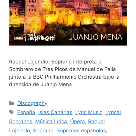
Raquel Lojendio, Soprano interpreta el
Sombrero de Tres Picos de Manuel de Falla
junto a la BBC Philharmonic Orchestra bajo la
dirección de Juanjo Mena
Discography
España
,
Islas Canarias
,
Lyric Music
,
Lyrical
Sopranos
,
Música Lírica
,
Ópera
,
Raquel
Lojendio
,
Soprano
,
Sopranos españolas
,