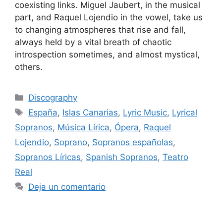
coexisting links. Miguel Jaubert, in the musical
part, and Raquel Lojendio in the vowel, take us
to changing atmospheres that rise and fall,
always held by a vital breath of chaotic
introspection sometimes, and almost mystical,
others.
Discography
España
,
Islas Canarias
,
Lyric Music
,
Lyrical
Sopranos
,
Música Lírica
,
Ópera
,
Raquel
Lojendio
,
Soprano
,
Sopranos españolas
,
Sopranos Líricas
,
Spanish Sopranos
,
Teatro
Real
Deja un comentario