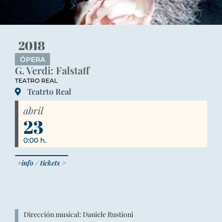
2018
ÓPERA
G. Verdi: Falstaff
TEATRO REAL
Teatrto Real
abril
23
0:00 h.
+info / tickets >
Dirección musical: Daniele Rustioni